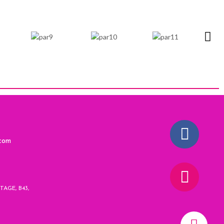
.com
AGE, B43,